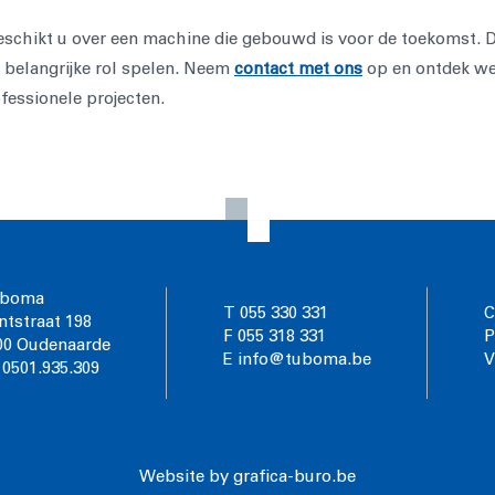
hikt u over een machine die gebouwd is voor de toekomst. De 
 belangrijke rol spelen. Neem
contact met ons
op en ontdek w
fessionele projecten.
boma
T 055 330 331
C
ntstraat 198
F 055 318 331
P
00 Oudenaarde
E info@tuboma.be
V
 0501.935.309
Website by grafica-buro.be