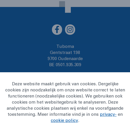
Tuboma
Gentstraat 198
9700 Oudenaarde
BE 0501.935.309
Deze website maakt gebruik van cookies. Dergelijke
T 055 330 331
cookies zijn noodzakelijk om onze website correct te laten
F 055 318 331
functioneren (noodzakelijke cookies). We gebruiken ook
E info@tuboma.be
cookies om het websitegebruik te analyseren. Deze
analystische cookies plaatsen wij enkel na voorafgaande
Cookies
toestemming. Meer informatie vind je in ons
privacy-
en
Privacy voorwaarden
cookie policy
.
Verhuurvoorwaarden