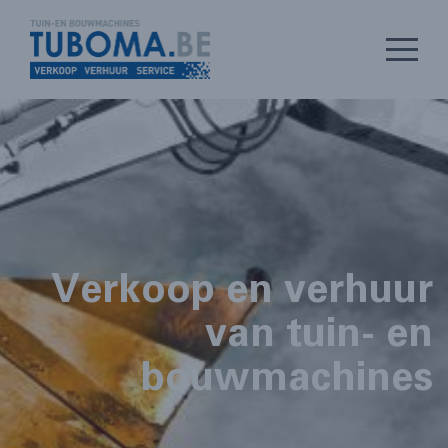
Verkoop en verhuur
van tuin- en
bouwmachines