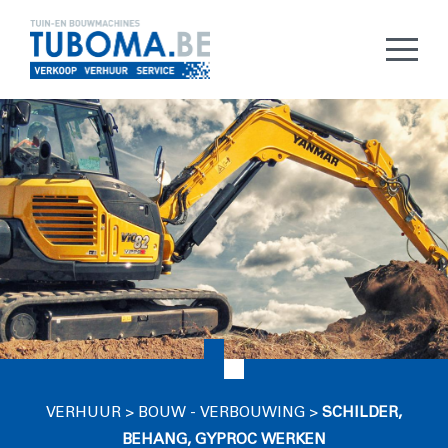
VERHUUR
>
BOUW - VERBOUWING
>
SCHILDER,
BEHANG, GYPROC WERKEN